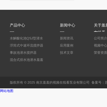
产品中心
新闻中心
关于羞
在线看
水解酸化池QSJ型潜水
新闻资讯
公司简
羞羞APP在线下载
浮筒式中速环流搅拌器
应用案例
视频中
事故池潜水搅拌器
技术文章
荣誉资
混合式排水池潜水羞羞
APP在线下载
版权所有 © 2025 南京羞羞的视频在线看泵业有限公司
备案号：苏
网站地图