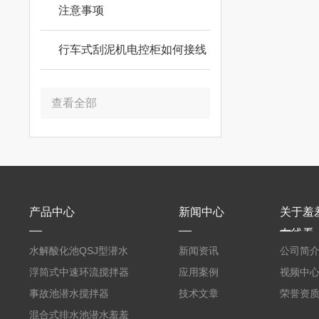
注意事项
行车式刮泥机电控柜如何接线
查看全部
产品中心
新闻中心
关于羞
在线看
水解酸化池QSJ型潜水
新闻资讯
公司简
羞羞APP在线下载
浮筒式中速环流搅拌器
应用案例
视频中
事故池潜水搅拌器
技术文章
荣誉资
混合式排水池潜水羞羞