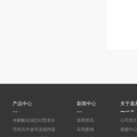
产品中心
新闻中心
关于羞
在线看
水解酸化池QSJ型潜水
新闻资讯
公司简
羞羞APP在线下载
浮筒式中速环流搅拌器
应用案例
视频中