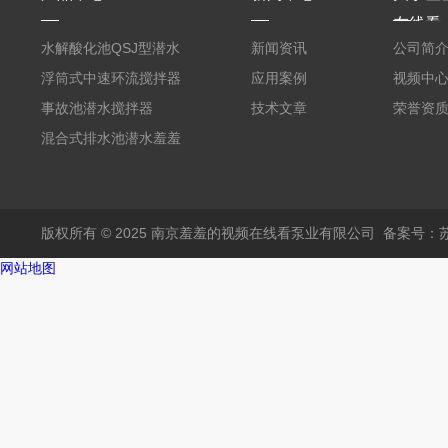
在线看
水解酸化池QSJ型潜水
新闻资讯
公司简
羞羞APP在线下载
浮筒式中速环流搅拌器
应用案例
视频中
事故池潜水搅拌器
技术文章
荣誉资
混合式排水池潜水羞羞
APP在线下载
版权所有 © 2025 南京羞羞的视频在线看泵业有限公司
备案号：
网站地图