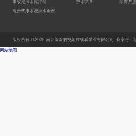
事故池潜水搅拌器
技术文章
荣誉资
混合式排水池潜水羞羞
APP在线下载
版权所有 © 2025 南京羞羞的视频在线看泵业有限公司
备案号：
网站地图