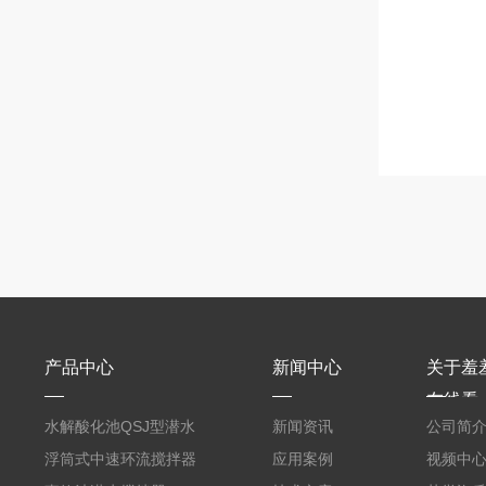
产品中心
新闻中心
关于羞
在线看
水解酸化池QSJ型潜水
新闻资讯
公司简
羞羞APP在线下载
浮筒式中速环流搅拌器
应用案例
视频中