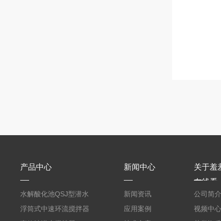
产品中心
新闻中心
关于羞
在线看
水解酸化池QSJ型潜水
新闻资讯
公司简
羞羞APP在线下载
浮筒式中速环流搅拌器
应用案例
视频中