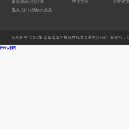
事故池潜水搅拌器
技术文章
荣誉资
混合式排水池潜水羞羞
APP在线下载
版权所有 © 2025 南京羞羞的视频在线看泵业有限公司
备案号：
网站地图