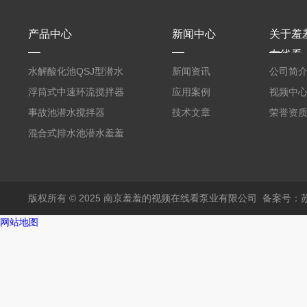
产品中心
新闻中心
关于羞
在线看
水解酸化池QSJ型潜水
新闻资讯
公司简
羞羞APP在线下载
浮筒式中速环流搅拌器
应用案例
视频中
事故池潜水搅拌器
技术文章
荣誉资
混合式排水池潜水羞羞
APP在线下载
版权所有 © 2025 南京羞羞的视频在线看泵业有限公司
备案号：苏
网站地图