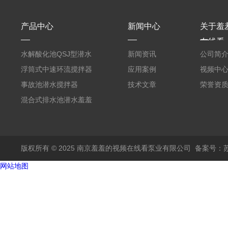
产品中心
新闻中心
关于羞
在线看
水解酸化池QSJ型潜水
新闻资讯
公司简
羞羞APP在线下载
浮筒式中速环流搅拌器
应用案例
视频中
事故池潜水搅拌器
技术文章
荣誉资
混合式排水池潜水羞羞
APP在线下载
版权所有 © 2025 南京羞羞的视频在线看泵业有限公司
备案号：
网站地图