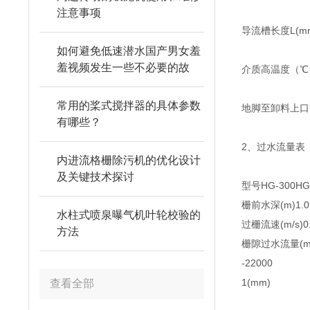
注意事项
导流槽长度L(m
如何避免低速潜水国产男女羞
羞视频发生一些不必要的故
介质高温度（℃
障？
常用的桨式搅拌器的具体参数
地脚至卸料上口
有哪些？
2、过水流量表
内进流格栅除污机的优化设计
及关键技术探讨
型号
HG-300
HG
栅前水深(m)
1.0
水柱式喷泉曝气机叶轮校验的
过栅流速(m/s)
0
方法
栅隙
过水流量(m3
-22000
1(mm)
查看全部