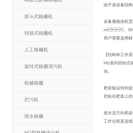
由于该设备结构设
抓斗式格栅机
设备规格按机宽尺
m、30
转鼓式格栅机
用户需要选用材质为
人工格栅机
【结构和工作原
HG系列回转式格
旋转式格栅清污机
动。
机械格栅
耙齿链运转到设备
把粘在耙齿上的杂
拦污机
按水流方向耙齿
雨水格栅
工作过程是连续的
HG型格栅清污机