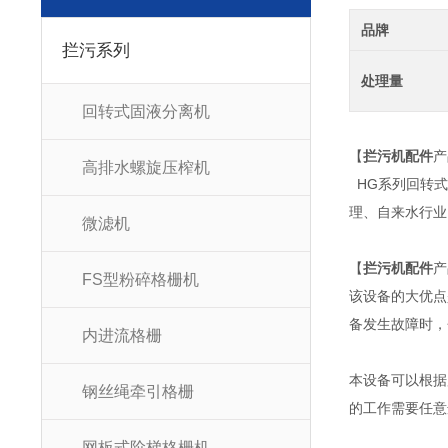
品牌
拦污系列
处理量
回转式固液分离机
【
拦污机配件
产
高排水螺旋压榨机
HG系列回转式
理、自来水
微滤机
【
拦污机配件
产
FS型粉碎格栅机
该设备的大优点是自
备发生故障时
内进流格栅
本设备可以根据用
钢丝绳牵引格栅
的工作需要任意选用
网板式阶梯格栅机