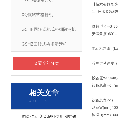
【技术参数及选
1、技术参数
XQ旋转式格栅机
参数型号
HG-30
GSHP回转式耙式格栅除污机
安装角度α
60°～
GSHZ回转式格栅清污机
电动机功率（k
查看全部分类
筛网运动速度（m
设备宽W0(mm)
设备总高H0（
相关文章
设备总宽W1(m
ARTICLES
沟宽W(mm)
40
沟深H(mm)
10
周边传动刮吸泥机使用和维修