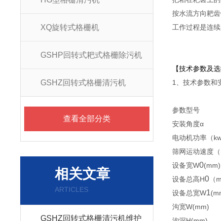
按水流方向耙齿
XQ旋转式格栅机
工作过程是连续的
GSHP回转式耙式格栅除污机
【技术参数及选
GSHZ回转式格栅清污机
1、技术参数
参数型号
查看全部分类
安装角度α
电动机功率（k
筛网运动速度（m
0
设备宽W
(mm)
相关文章
0
设备总高H
（
ARTICLES
1
设备总宽W
(m
沟宽W(mm)
GSHZ回转式格栅清污机维护
沟深H(mm)