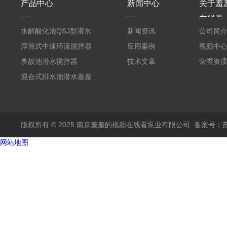
产品中心
新闻中心
关于羞
在线看
水解酸化池QSJ型潜水
新闻资讯
公司简
羞羞APP在线下载
浮筒式中速环流搅拌器
应用案例
视频中
事故池潜水搅拌器
技术文章
荣誉资
混合式排水池潜水羞羞
APP在线下载
版权所有 © 2025 南京羞羞的视频在线看泵业有限公司
备案号：
网站地图