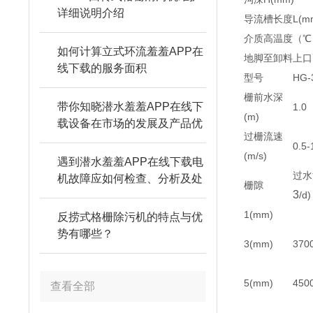
详细说明介绍
导流槽长度L(m
介质高温度（℃
如何计算立式环流羞羞APP在
地脚至卸料上口
线下载的服务面积
型号
HG-
栅前水深
带你知晓潜水羞羞APP在线下
1.0
(m)
载设备在市场的发展及产品优
过栅流速
势
0.5-
(m/s)
遇到潜水羞羞APP在线下载电
过水
机故障应如何检查、分析及处
栅隙
3
理
/d)
1(mm)
反捞式格栅除污机的特点与优
势有哪些？
3(mm)
370
5(mm)
450
查看全部