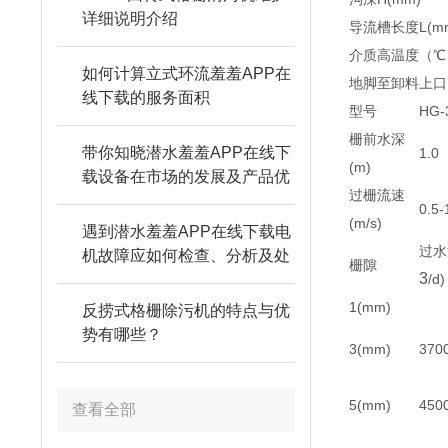
详细说明介绍
导流槽长度L(m
介质高温度（℃
如何计算立式环流羞羞APP在
地脚至卸料上口
线下载的服务面积
型号
HG-
栅前水深
带你知晓潜水羞羞APP在线下
1.0
(m)
载设备在市场的发展及产品优
过栅流速
势
0.5-
(m/s)
遇到潜水羞羞APP在线下载电
过水
机故障应如何检查、分析及处
栅隙
3
理
/d)
1(mm)
反捞式格栅除污机的特点与优
势有哪些？
3(mm)
370
5(mm)
450
查看全部