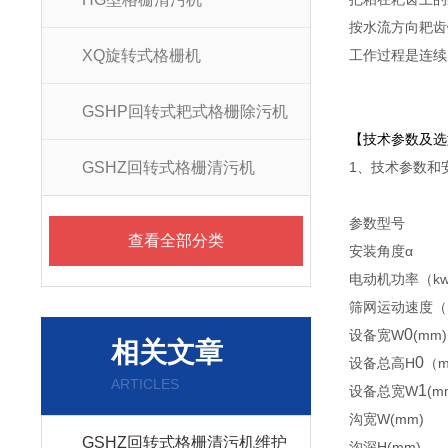
按水流方向耙齿链
XQ旋转式格栅机
工作过程是连续的
GSHP回转式耙式格栅除污机
【技术参数及选
GSHZ回转式格栅清污机
1、技术参数
参数型号
查看全部分类
安装角度α
电动机功率（k
筛网运动速度（m
0
设备宽W
(mm)
相关文章
0
设备总高H
（
ARTICLES
1
设备总宽W
(m
沟宽W(mm)
GSHZ回转式格栅清污机维护
沟深H(mm)