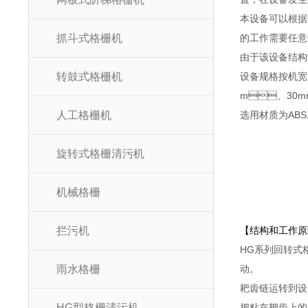
本设备可以根据用
抓斗式格栅机
的工作需要任意选用
由于该设备结构设计
转鼓式格栅机
设备规格按机宽尺
m、30mm
人工格栅机
选用材质为ABS工
旋转式格栅清污机
机械格栅
拦污机
【结构和工作原
HG系列回转式格栅
雨水格栅
动。
耙齿链运转到设备
HG型格栅清污机
把粘在耙齿上的杂