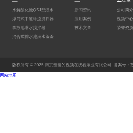
在线看
水解酸化池QSJ型潜水
新闻资讯
公司简
羞羞APP在线下载
浮筒式中速环流搅拌器
应用案例
视频中
事故池潜水搅拌器
技术文章
荣誉资
混合式排水池潜水羞羞
APP在线下载
版权所有 © 2025 南京羞羞的视频在线看泵业有限公司
备案号
网站地图