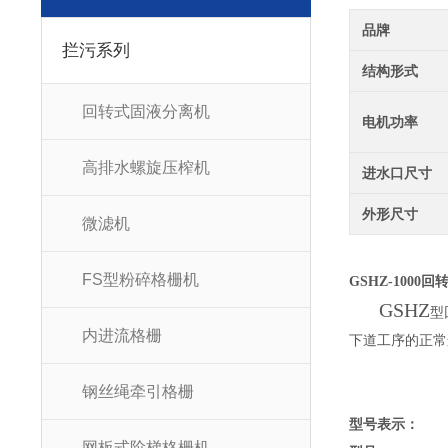
品牌
拦污系列
结构形式
回转式固液分离机
电机功率
高排水螺旋压榨机
进水口尺寸
外形尺寸
微滤机
FS型粉碎格栅机
GSHZ-1000
GSHZ
型
内进流格栅
下道工序的正常运行
钢丝绳牵引格栅
型号表示：
网板式阶梯格栅机