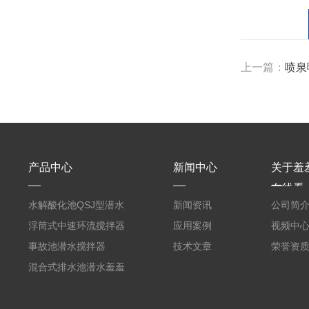
上一篇：
喷泉曝
产品中心
新闻中心
关于羞
在线看
水解酸化池QSJ型潜水
新闻资讯
公司简
羞羞APP在线下载
浮筒式中速环流搅拌器
应用案例
视频中
事故池潜水搅拌器
技术文章
荣誉资
混合式排水池潜水羞羞
APP在线下载