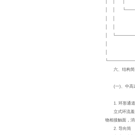
│ │ 
│ │ └───
│ │
│ │
│ └────
│
│
└───────
六、结构
(一)、中
1. 环形通
立式环流羞羞AP
物相接触面，消
2. 导向筒